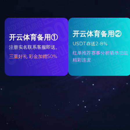
走进ky体育(中国)
产品中心
集团介绍
ky体育平台取暖用品
领导关怀
ky体育平台杀虫用品
企业荣誉
ky体育平台健康用品
大事记
ky体育平台清洁用品